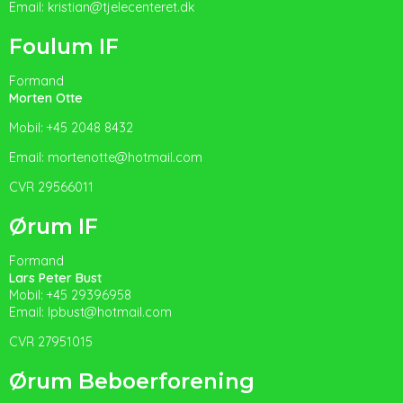
Email: kristian@tjelecenteret.dk
Foulum IF
Formand
Morten Otte
Mobil: +45 2048 8432
Email: mortenotte@hotmail.com
CVR 29566011
Ørum IF
Formand
Lars Peter Bust
Mobil: +45 29396958
Email:
l
pbust@hotmail.com
CVR 27951015
Ørum Beboerforening