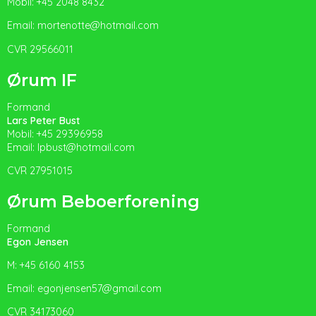
Mobil: +45 2048 8432
Email: mortenotte@hotmail.com
CVR 29566011
Ørum IF
Formand
Lars Peter Bust
Mobil: +45 29396958
Email:
l
pbust@hotmail.com
CVR 27951015
Ørum Beboerforening
Formand
Egon Jensen
M: +45 6160 4153
Email: egonjensen57@gmail.com
CVR 34173060