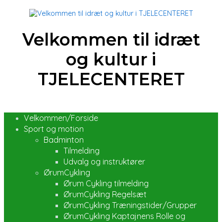
Velkommen til idræt
og kultur i
TJELECENTERET
Velkommen/Forside
Sport og motion
Badminton
Tilmelding
Udvalg og instruktører
ØrumCykling
Ørum Cykling tilmelding
ØrumCykling Regelsæt
ØrumCykling Træningstider/Grupper
ØrumCykling Kaptajnens Rolle og