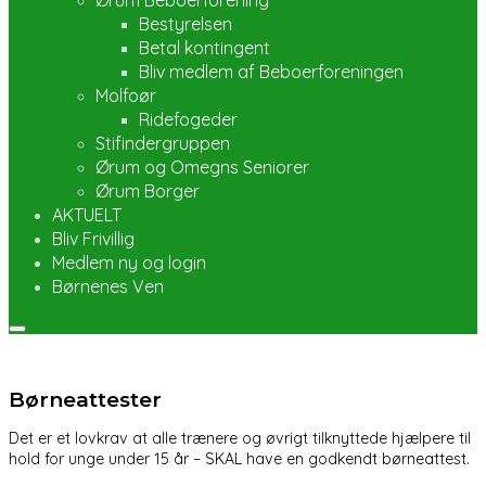
Bestyrelsen
Betal kontingent
Bliv medlem af Beboerforeningen
Molfoør
Ridefogeder
Stifindergruppen
Ørum og Omegns Seniorer
Ørum Borger
AKTUELT
Bliv Frivillig
Medlem ny og login
Børnenes Ven
Menu
Børneattester
Det er et lovkrav at alle trænere og øvrigt tilknyttede hjælpere til
hold for unge under 15 år – SKAL have en godkendt børneattest.