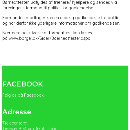
Børneattesten udfyldes af trænere/ hjælpere og sendes via
foreningens formand til politiet for godkendelse.
Formanden modtager kun en endelig godkendelse fra politiet,
og har derfor ikke yderligere informationer om godkendelsen.
Nærmere beskrivelse af børneattest kan læses
på
www.borger.dk/Sider/Boerneattester.aspx
FACEBOOK
Følg os på Facebook
Adresse
Tjelecenteret
Tjelevej 9, Ørum, 8830 Tjele