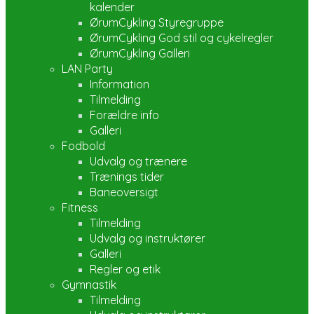
kalender
ØrumCykling Styregruppe
ØrumCykling God stil og cykelregler
ØrumCykling Galleri
LAN Party
Information
Tilmelding
Forældre info
Galleri
Fodbold
Udvalg og trænere
Trænings tider
Baneoversigt
Fitness
Tilmelding
Udvalg og instruktører
Galleri
Regler og etik
Gymnastik
Tilmelding