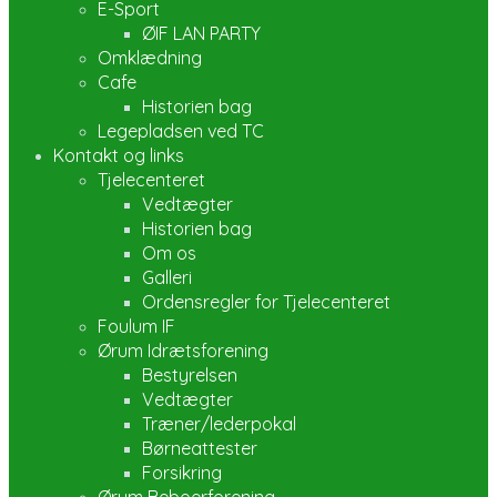
E-Sport
ØIF LAN PARTY
Omklædning
Cafe
Historien bag
Legepladsen ved TC
Kontakt og links
Tjelecenteret
Vedtægter
Historien bag
Om os
Galleri
Ordensregler for Tjelecenteret
Foulum IF
Ørum Idrætsforening
Bestyrelsen
Vedtægter
Træner/lederpokal
Børneattester
Forsikring
Ørum Beboerforening