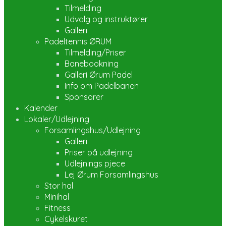
Tilmelding
Udvalg og instruktører
Galleri
Padeltennis ØRUM
Tilmelding/Priser
Banebookning
Galleri Ørum Padel
Info om Padelbanen
Sponsorer
Kalender
Lokaler/Udlejning
Forsamlingshus/Udlejning
Galleri
Priser på udlejning
Udlejnings pjece
Lej Ørum Forsamlingshus
Stor hal
Minihal
Fitness
Cykelskuret